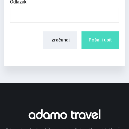
Odlazak
Izračunaj
Pošalji upit