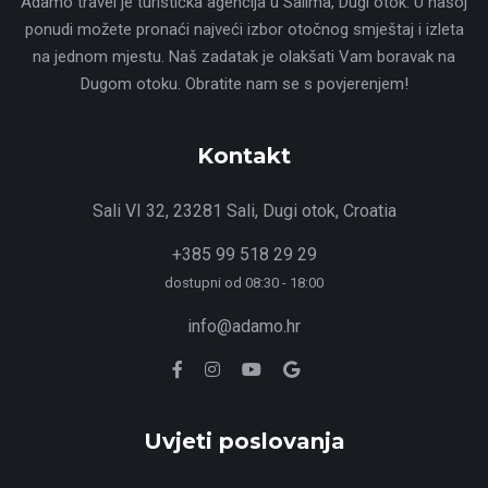
Adamo travel je turistička agencija u Salima, Dugi otok. U našoj
ponudi možete pronaći najveći izbor otočnog smještaj i izleta
na jednom mjestu. Naš zadatak je olakšati Vam boravak na
Dugom otoku. Obratite nam se s povjerenjem!
Kontakt
Sali VI 32, 23281 Sali, Dugi otok, Croatia
+385 99 518 29 29
dostupni od 08:30 - 18:00
info@adamo.hr
Uvjeti poslovanja