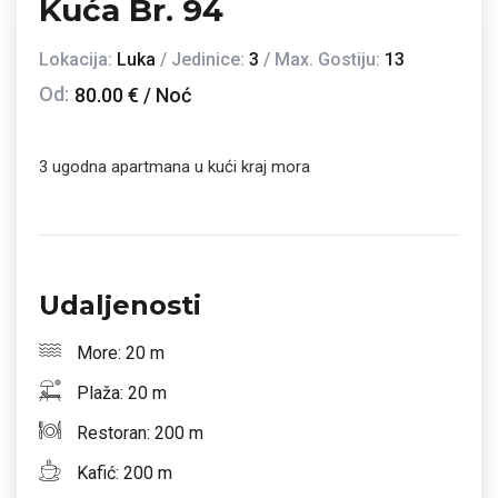
Kuća Br. 94
Lokacija:
Luka
/ Jedinice:
3
/ Max. Gostiju:
13
Od:
80.00 € / Noć
3 ugodna apartmana u kući kraj mora
Udaljenosti
More: 20 m
Plaža: 20 m
Restoran: 200 m
Kafić: 200 m