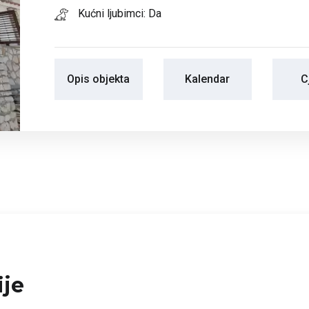
Kućni ljubimci: Da
Opis objekta
Kalendar
C
ije