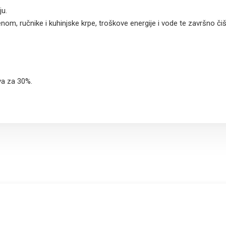
ju.
enom, ručnike i kuhinjske krpe, troškove energije i vode te završno či
va za 30%.