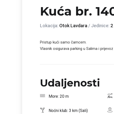
Kuća br. 14
Lokacija:
Otok Lavdara
/ Jedinice:
2
Pristup kući samo čamcem.
Vlasnik osigurava parking u Salima i prije
Udaljenosti
More: 20 m
Noćni klub: 3 km (Sali)