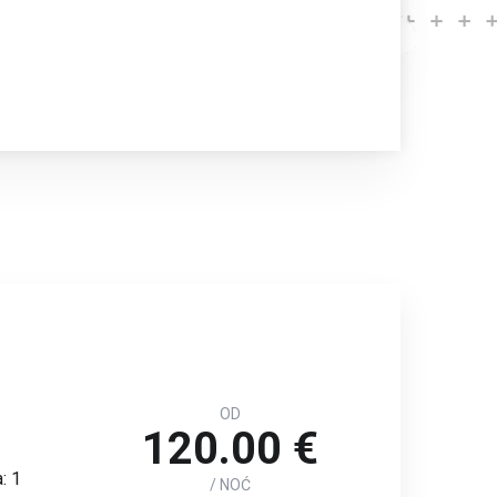
OD
120.00 €
: 1
/ NOĆ