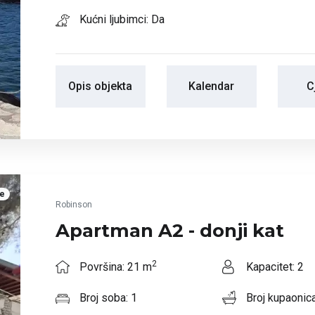
Kućni ljubimci: Da
Opis objekta
Kalendar
C
je
Robinson
Apartman A2 - donji kat
2
Površina: 21 m
Kapacitet: 2
Broj soba: 1
Broj kupaonica