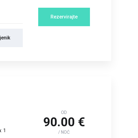
Rezervirajte
jenik
OD
90.00 €
: 1
/ NOĆ