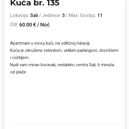
Kuća br. 135
Lokacija:
Sali
/ Jedinice:
3
/ Max. Gostiju:
11
Od:
60.00 € / Noć
Apartmani u novoj kući, na odličnoj lokaciji.
Kuća je okružena zelenilom, velikim parkingom, dvorištem
i roštiljem.
Nudi vam miran boravak, nedaleko centra Sali, 6 minuta
od plaže.