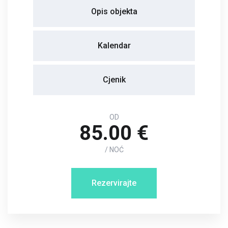
Opis objekta
Kalendar
Cjenik
OD
85.00 €
/ NOĆ
Rezervirajte