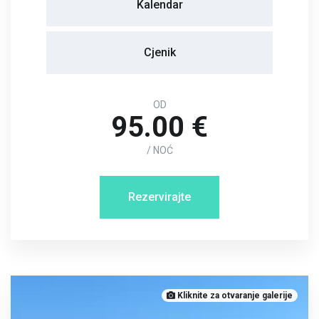
Kalendar
Cjenik
OD
95.00 €
/ NOĆ
Rezervirajte
Kliknite za otvaranje galerije