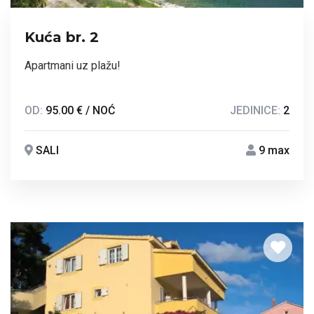
Kuća br. 2
Apartmani uz plažu!
OD:
95.00 € / NOĆ
JEDINICE:
2
SALI
9 max