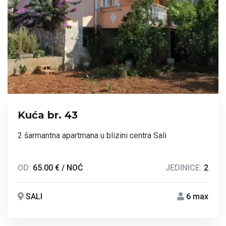
Kuća br. 43
2 šarmantna apartmana u blizini centra Sali
OD:
65.00 € / NOĆ
JEDINICE:
2
SALI
6 max