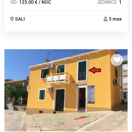
OD:
125.00 € / NOĆ
JEDINICE:
1
SALI
5 max