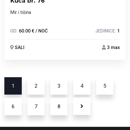
Kuća br. 76
Mir i tišina
OD:
60.00 € / NOĆ
JEDINICE:
1
SALI
3 max
1
2
3
4
5
6
7
8