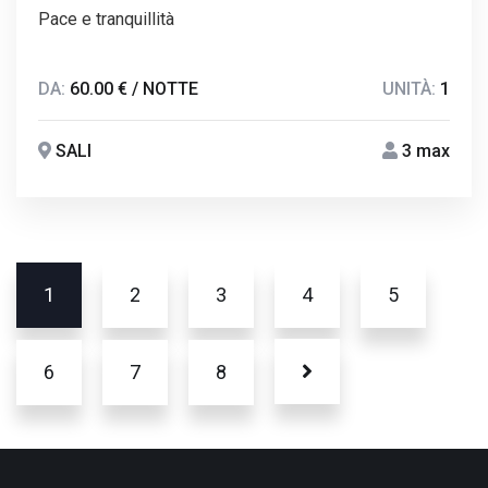
Pace e tranquillità
DA:
60.00 € / NOTTE
UNITÀ:
1
SALI
3 max
1
2
3
4
5
6
7
8