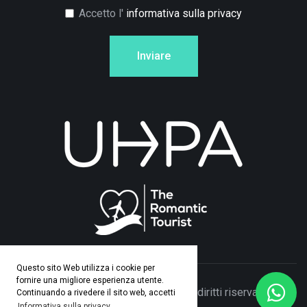
Accetto l'
informativa sulla privacy
Inviare
Questo sito Web utilizza i cookie per
fornire una migliore esperienza utente.
© Copyright 2026 Adamo Travel. Tutti i diritti riservati. Made
Continuando a rivedere il sito web, accetti
Informativa sulla privacy