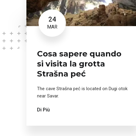
24
MAR
Cosa sapere quando
si visita la grotta
Strašna peć
The cave Strašna peć is located on Dugi otok
near Savar.
Di Più