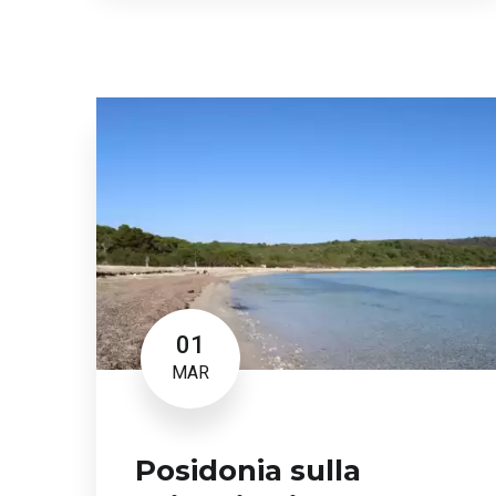
01
MAR
Posidonia sulla