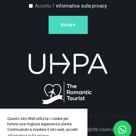
Accetto l'
informativa sulla privacy
Inviare
Questo sito Web utilizza i cookie per
fornire una migliore esperienza utente.
© Copyright 2026 Adamo Travel. Tutti i diritti riservati. Made
Continuando a rivedere il sito web, accetti
Informativa sulla privacy