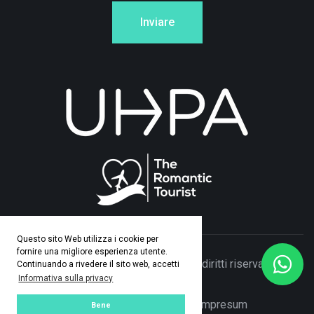
Inviare
Questo sito Web utilizza i cookie per
fornire una migliore esperienza utente.
© Copyright 2026 Adamo Travel. Tutti i diritti riservati. Made
Continuando a rivedere il sito web, accetti
Informativa sulla privacy
by
ASPEKT
Informativa Sulla Privacy
|
Impresum
Bene