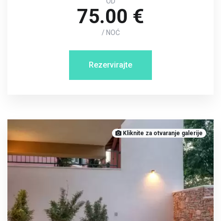
OD
75.00 €
/ NOĆ
Rezervirajte
Kliknite za otvaranje galerije