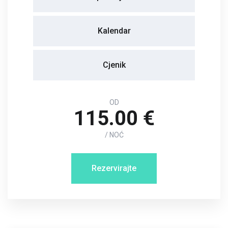
Kalendar
Cjenik
OD
115.00 €
/ NOĆ
Rezervirajte