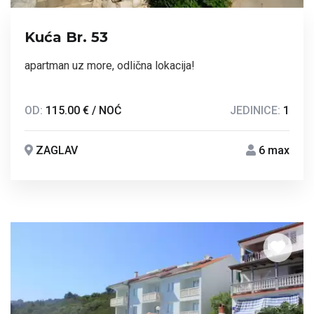
Kuća Br. 53
apartman uz more, odlična lokacija!
OD:
115.00 € / NOĆ
JEDINICE:
1
ZAGLAV
6 max