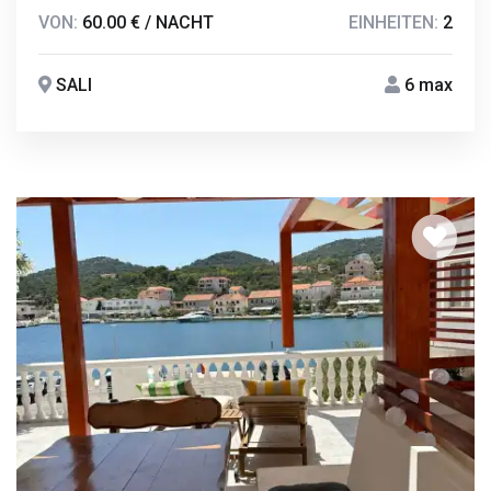
VON:
60.00 € / NACHT
EINHEITEN:
2
SALI
6 max