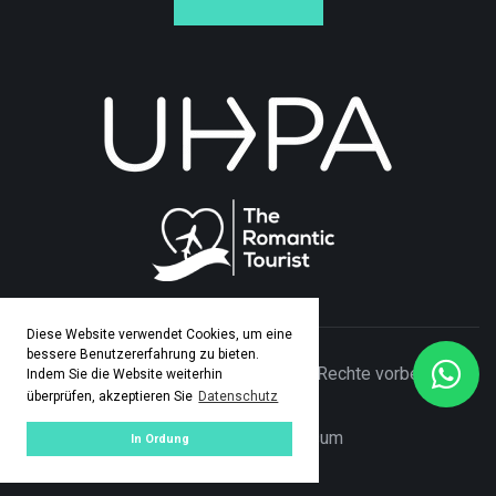
Diese Website verwendet Cookies, um eine
bessere Benutzererfahrung zu bieten.
© Copyright 2026 Adamo Travel. Alle Rechte vorbehalten.
Indem Sie die Website weiterhin
überprüfen, akzeptieren Sie
Datenschutz
Made by
ASPEKT
Datenschutz
|
Impresum
In Ordung