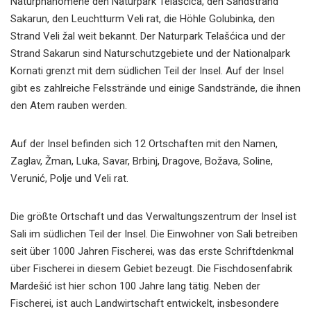
Naturphänomene den Naturpark Telašćica, den Sandstrand
Sakarun, den Leuchtturm Veli rat, die Höhle Golubinka, den
Strand Veli žal weit bekannt. Der Naturpark Telašćica und der
Strand Sakarun sind Naturschutzgebiete und der Nationalpark
Kornati grenzt mit dem südlichen Teil der Insel. Auf der Insel
gibt es zahlreiche Felsstrände und einige Sandstrände, die ihnen
den Atem rauben werden.
Auf der Insel befinden sich 12 Ortschaften mit den Namen,
Zaglav, Žman, Luka, Savar, Brbinj, Dragove, Božava, Soline,
Verunić, Polje und Veli rat.
Die größte Ortschaft und das Verwaltungszentrum der Insel ist
Sali im südlichen Teil der Insel. Die Einwohner von Sali betreiben
seit über 1000 Jahren Fischerei, was das erste Schriftdenkmal
über Fischerei in diesem Gebiet bezeugt. Die Fischdosenfabrik
Mardešić ist hier schon 100 Jahre lang tätig. Neben der
Fischerei, ist auch Landwirtschaft entwickelt, insbesondere