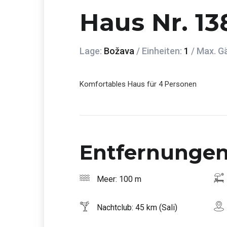
Haus Nr. 13
Lage:
Božava
/ Einheiten:
1
/ Max. G
Komfortables Haus für 4 Personen
Entfernunge
Meer: 100 m
Nachtclub: 45 km (Sali)