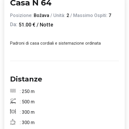
Casa N 64
Posizione:
Božava
/ Unità:
2
/ Massimo Ospiti:
7
Da:
51.00 € / Notte
Padroni di casa cordiali e sistemazione ordinata
Distanze
: 250 m
: 500 m
: 300 m
: 300 m