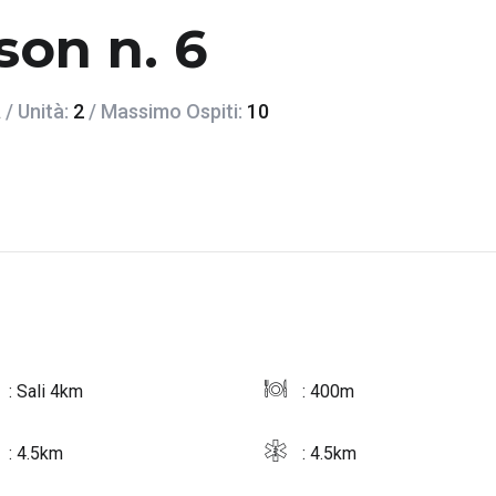
son n. 6
a
/ Unità:
2
/ Massimo Ospiti:
10
: Sali 4km
: 400m
: 4.5km
: 4.5km