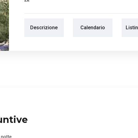
Descrizione
Calendario
Listi
untive
 notte.