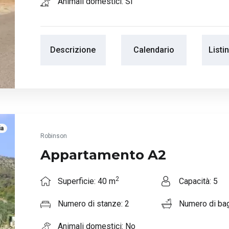
Animali domestici: Sì
Descrizione
Calendario
Listi
ia
Robinson
Appartamento A2
2
Superficie: 40 m
Capacità: 5
Numero di stanze: 2
Numero di bag
Animali domestici: No