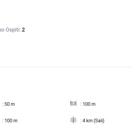
o Ospiti:
2
: 50 m
: 100 m
: 100 m
: 4 km (Sali)