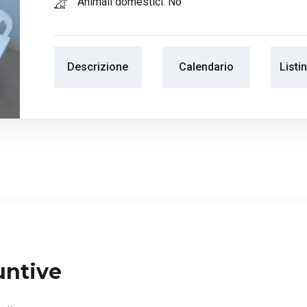
Animali domestici: No
Descrizione
Calendario
Listi
untive