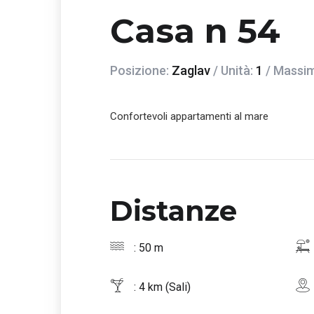
Casa n 54
Posizione:
Zaglav
/ Unità:
1
/ Massim
Confortevoli appartamenti al mare
Distanze
: 50 m
: 4 km (Sali)