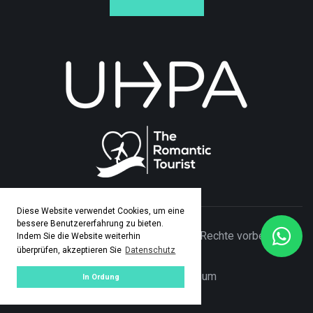
Diese Website verwendet Cookies, um eine
bessere Benutzererfahrung zu bieten.
© Copyright 2026 Adamo Travel. Alle Rechte vorbehalten.
Indem Sie die Website weiterhin
überprüfen, akzeptieren Sie
Datenschutz
Made by
ASPEKT
Datenschutz
|
Impresum
In Ordung