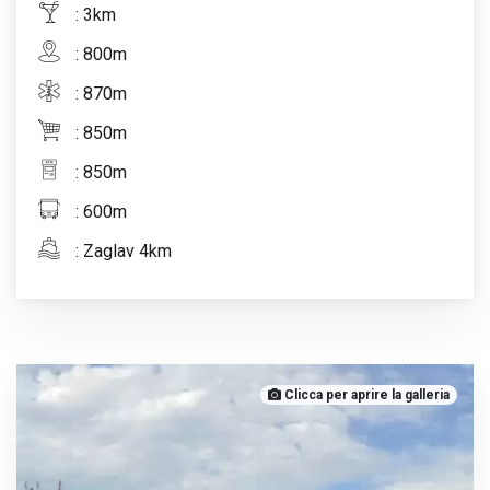
: 3km
: 800m
: 870m
: 850m
: 850m
: 600m
: Zaglav 4km
Clicca per aprire la galleria